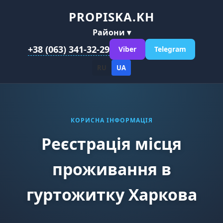
PROPISKA.KH
Райони ▾
+38 (063) 341-32-29
Viber
Telegram
RU
UA
КОРИСНА ІНФОРМАЦІЯ
Реєстрація місця
проживання в
гуртожитку Харкова